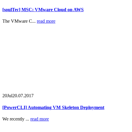
[soulTec] MSC: VMware Cloud on AWS
The VMware C...
read more
20
Jul
20.07.2017
[PowerCLI] Automating VM Skeleton Deployment
We recently ...
read more