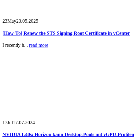
23
May
23.05.2025
[How-To] Renew the STS Signing Root Certificate in vCenter
I recently h...
read more
17
Jul
17.07.2024
NVIDIA L40s: Horizon kann Desktop-Pools mit vGPU-Profilen