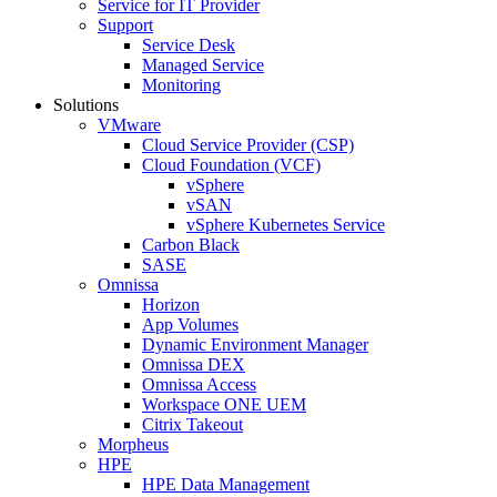
Service for IT Provider
Support
Service Desk
Managed Service
Monitoring
Solutions
VMware
Cloud Service Provider (CSP)
Cloud Foundation (VCF)
vSphere
vSAN
vSphere Kubernetes Service
Carbon Black
SASE
Omnissa
Horizon
App Volumes
Dynamic Environment Manager
Omnissa DEX
Omnissa Access
Workspace ONE UEM
Citrix Takeout
Morpheus
HPE
HPE Data Management