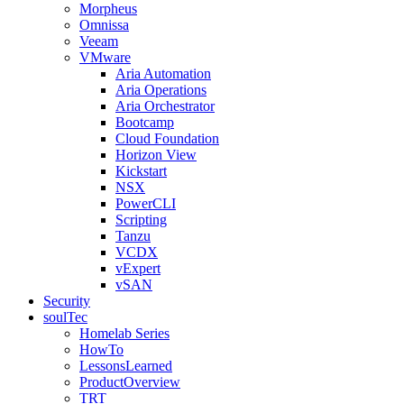
Morpheus
Omnissa
Veeam
VMware
Aria Automation
Aria Operations
Aria Orchestrator
Bootcamp
Cloud Foundation
Horizon View
Kickstart
NSX
PowerCLI
Scripting
Tanzu
VCDX
vExpert
vSAN
Security
soulTec
Homelab Series
HowTo
LessonsLearned
ProductOverview
TRT