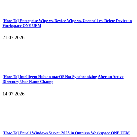
[How-To] Enterprise Wipe vs. Device Wipe vs. Unenroll vs. Delete Device in
Workspace ONE UEM
21.07.2026
[How-To] Intelligent Hub on macOS Not Synchronizing After an Active
Directory User Name Change
14.07.2026
[How-To] Enroll Windows Server 2025 in Omnissa Workspace ONE UEM