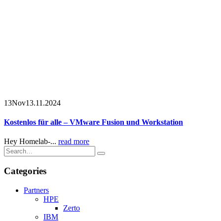
13
Nov
13.11.2024
Kostenlos für alle – VMware Fusion und Workstation
Hey Homelab-...
read more
Categories
Partners
HPE
Zerto
IBM