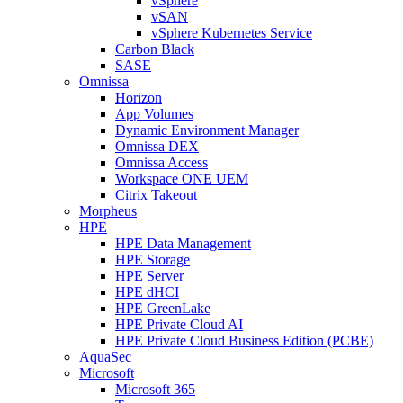
vSphere
vSAN
vSphere Kubernetes Service
Carbon Black
SASE
Omnissa
Horizon
App Volumes
Dynamic Environment Manager
Omnissa DEX
Omnissa Access
Workspace ONE UEM
Citrix Takeout
Morpheus
HPE
HPE Data Management
HPE Storage
HPE Server
HPE dHCI
HPE GreenLake
HPE Private Cloud AI
HPE Private Cloud Business Edition (PCBE)
AquaSec
Microsoft
Microsoft 365