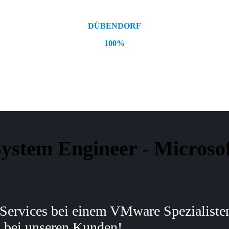
DÜBENDORF
100%
ystem Engineer - Microso
Services bei einem VMware Spezialisten
b bei unseren Kunden!