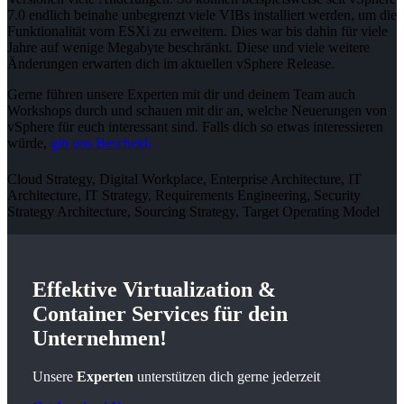
7.0 endlich beinahe unbegrenzt viele VIBs installiert werden, um die
Funktionalität vom ESXi zu erweitern. Dies war bis dahin für viele
Jahre auf wenige Megabyte beschränkt. Diese und viele weitere
Änderungen erwarten dich im aktuellen vSphere Release.
Gerne führen unsere Experten mit dir und deinem Team auch
Workshops durch und schauen mit dir an, welche Neuerungen von
vSphere für euch interessant sind. Falls dich so etwas interessieren
würde,
gib uns Bescheid.
Cloud Strategy, Digital Workplace, Enterprise Architecture, IT
Architecture, IT Strategy, Requirements Engineering, Security
Strategy Architecture, Sourcing Strategy, Target Operating Model
Effektive
Virtualization &
Container
Services für dein
Unternehmen!
Unsere
Experten
unterstützen dich gerne jederzeit