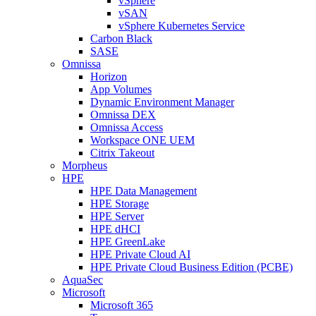
vSphere
vSAN
vSphere Kubernetes Service
Carbon Black
SASE
Omnissa
Horizon
App Volumes
Dynamic Environment Manager
Omnissa DEX
Omnissa Access
Workspace ONE UEM
Citrix Takeout
Morpheus
HPE
HPE Data Management
HPE Storage
HPE Server
HPE dHCI
HPE GreenLake
HPE Private Cloud AI
HPE Private Cloud Business Edition (PCBE)
AquaSec
Microsoft
Microsoft 365