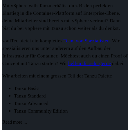
Mit vSphere with Tanzu erhältst du z.B. den perfekten
Einstieg in die Container-Plattform auf Enterprise-Ebene.
deine Mitarbeiter sind bereits mit vSphere vertraut? Dann
bist du bei vSphere mit Tanzu schon weiter als du denkst.
soulTec bietet ein komplettes
Team von Spezialisten.
Wir
spezialisieren uns unter anderem auf den Aufbau der
Infrastruktur für Container. Möchtest auch du einen Proof of
Concept mit Tanzu starten? Wir
helfen dir sehr gerne
dabei.
Wir arbeiten mit einem grossen Teil der Tanzu Palette
Tanzu Basic
Tanzu Standard
Tanzu Advanced
Tanzu Community Edition
Read more ...