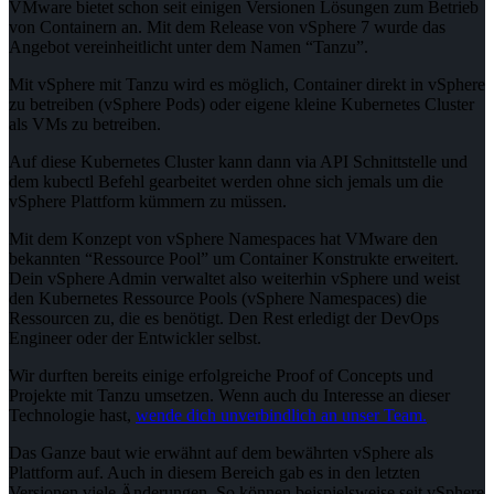
VMware bietet schon seit einigen Versionen Lösungen zum Betrieb
von Containern an. Mit dem Release von vSphere 7 wurde das
Angebot vereinheitlicht unter dem Namen “Tanzu”.
Mit vSphere mit Tanzu wird es möglich, Container direkt in vSphere
zu betreiben (vSphere Pods) oder eigene kleine Kubernetes Cluster
als VMs zu betreiben.
Auf diese Kubernetes Cluster kann dann via API Schnittstelle und
dem kubectl Befehl gearbeitet werden ohne sich jemals um die
vSphere Plattform kümmern zu müssen.
Mit dem Konzept von vSphere Namespaces hat VMware den
bekannten “Ressource Pool” um Container Konstrukte erweitert.
Dein vSphere Admin verwaltet also weiterhin vSphere und weist
den Kubernetes Ressource Pools (vSphere Namespaces) die
Ressourcen zu, die es benötigt. Den Rest erledigt der DevOps
Engineer oder der Entwickler selbst.
Wir durften bereits einige erfolgreiche Proof of Concepts und
Projekte mit Tanzu umsetzen. Wenn auch du Interesse an dieser
Technologie hast,
wende dich unverbindlich an unser Team.
Das Ganze baut wie erwähnt auf dem bewährten vSphere als
Plattform auf. Auch in diesem Bereich gab es in den letzten
Versionen viele Änderungen. So können beispielsweise seit vSphere