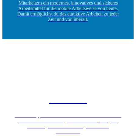
Mitarbeitern ein modernes, innovatives und sicheres
Arbeitsmittel für die mobile Arbeitsweise von heute.
Damit ermöglichst du das attraktive Arbeiten zu jeder
Zeit und von überall.
Infrastructure
Eine stabile, performante und sichere IT Infrastruktur ist
der Schlüssel zum Erfolg. Wir entwickeln, designen
und konfigurieren deine massgeschneiderte
Infrastruktur.