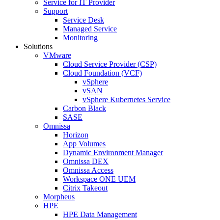
Service for IT Provider
Support
Service Desk
Managed Service
Monitoring
Solutions
VMware
Cloud Service Provider (CSP)
Cloud Foundation (VCF)
vSphere
vSAN
vSphere Kubernetes Service
Carbon Black
SASE
Omnissa
Horizon
App Volumes
Dynamic Environment Manager
Omnissa DEX
Omnissa Access
Workspace ONE UEM
Citrix Takeout
Morpheus
HPE
HPE Data Management