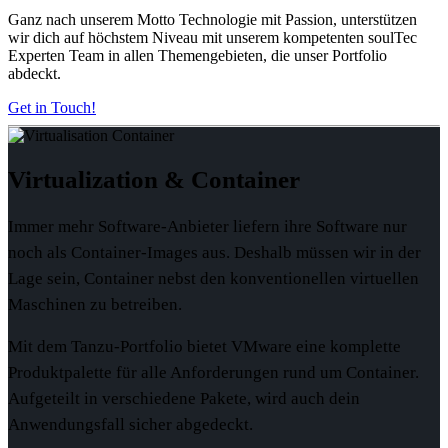
Ganz nach unserem Motto
Technologie mit Passion
, unterstützen
wir dich auf höchstem Niveau mit unserem kompetenten soulTec
Experten Team in allen Themengebieten, die unser Portfolio
abdeckt.
Get in Touch!
Virtualization &
Container
Immer mehr Software-Anbieter liefern ihre Software nur
noch als Container-Images aus. Deshalb müssen wir in der
Lage sein, Container nebst den konventionellen virtuellen
Maschinen zu betreiben.
Mit dem Tanzu-Portfolio bietet VMware eine komplette
Produktpalette für alle Anforderungen rund um Container.
Aufgeteilt in verschiedene Pakete, wird auch dein
Anwendungsfall sicher abgedeckt.