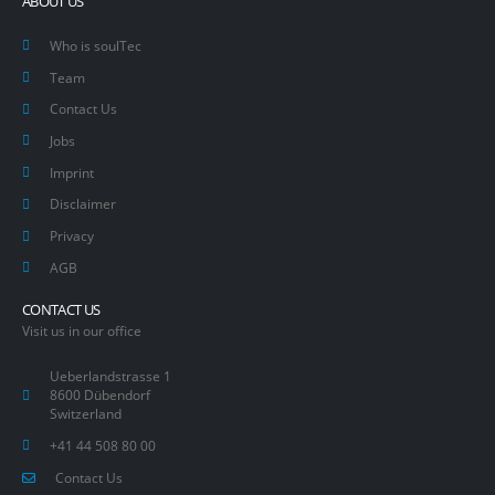
ABOUT US
Who is soulTec
Team
Contact Us
Jobs
Imprint
Disclaimer
Privacy
AGB
CONTACT US
Visit us in our office
Ueberlandstrasse 1
8600 Dübendorf
Switzerland
+41 44 508 80 00
Contact Us