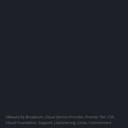
https://knowledge.broadcom.com/external/article?
legacyId=95927
VMware by Broadcom, Cloud Service Provider, Premier Tier, CSP,
Cloud Foundation, Support, Lizenzierung, Cores, Commitment