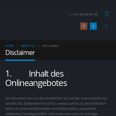
+41 44 508 80 00
HOME
ABOUT US
DISCLAIMER
Disclaimer
1. Inhalt des
Onlineangebotes
Wir bemühen uns um die Korrektheit der auf der Internetseite von
soulTec AG, Dübendorf («soulTec», www.soulTec.ch, einschliesslich
Seiten in Unterverzeichnissen und Subdomains, zusammen
«Website»), bereitgestellten Informationen und um ständige