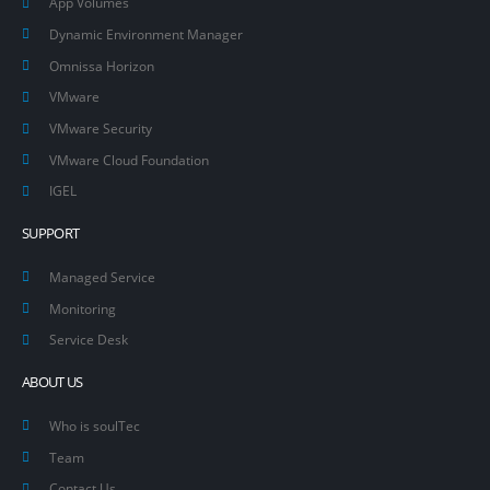
App Volumes
Dynamic Environment Manager
Omnissa Horizon
VMware
VMware Security
VMware Cloud Foundation
IGEL
SUPPORT
Managed Service
Monitoring
Service Desk
ABOUT US
Who is soulTec
Team
Contact Us