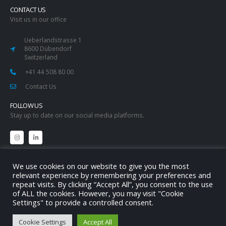
CONTACT US
Visit us in our office
Ueberlandstrasse 1
8600 Dübendorf
Switzerland
+41 44 508 80 00
Contact Us
FOLLOW US
Stay up to date on our social media platforms.
We use cookies on our website to give you the most
relevant experience by remembering your preferences and
repeat visits. By clicking “Accept All”, you consent to the use
of ALL the cookies. However, you may visit "Cookie
Settings" to provide a controlled consent.
© copyright 2026. All Rights Reserved.
Cookie Settings
Accept All
Sitemap
Contact