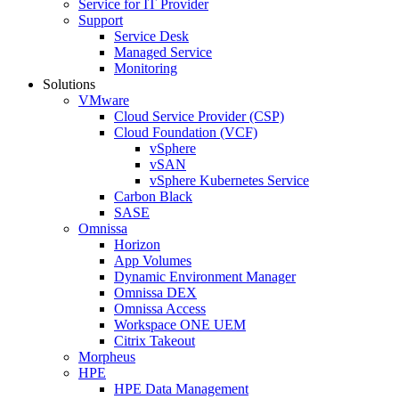
Service for IT Provider
Support
Service Desk
Managed Service
Monitoring
Solutions
VMware
Cloud Service Provider (CSP)
Cloud Foundation (VCF)
vSphere
vSAN
vSphere Kubernetes Service
Carbon Black
SASE
Omnissa
Horizon
App Volumes
Dynamic Environment Manager
Omnissa DEX
Omnissa Access
Workspace ONE UEM
Citrix Takeout
Morpheus
HPE
HPE Data Management