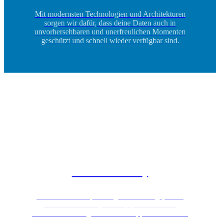
Mit modernsten Technologien und Architekturen
sorgen wir dafür, dass deine Daten auch in
unvorhersehbaren und unerfreulichen Momenten
geschützt und schnell wieder verfügbar sind.
Disaster Recovery
Ein durchdachtes, umfangreiches und geprüftes
Desaster Recovery Konzept, stellt dir nach
unerwarteten Ereignissen deine Applikationen und