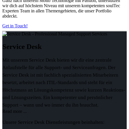
Ganz nach unserem Motto
Technologie mit Passion
, unterstützen
wir dich auf höchstem Niveau mit unserem kompetenten soulTec
Experten Team in allen Themengebieten, die unser Portfolio
abdeckt.
Get in Touch!
Service
Desk
Mit unserem Service Desk bieten wir dir eine zentrale
Anlaufstelle für alle Support- und Serviceanfragen. Der
Service Desk ist mit fachlich spezialisierten Mitarbeitern
besetzt, arbeitet nach ITIL-Standards und steht für ein
Höchstmass an Lösungskompetenz sowie kurzen Reaktions-
und Lösungszeiten. Ein kompetenter und persönlicher
Support – wann und wo immer du ihn brauchst.
Read more ...
Unsere Service Desk Dienstleistungen beinhalten: