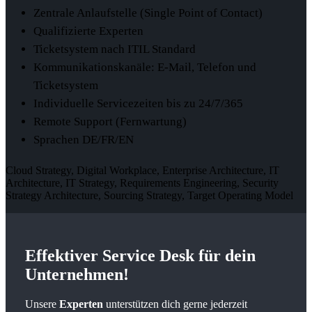
Zentrale Anlaufstelle (Single Point of Contact)
Qualifizierte Experten
Ticketsystem nach ITIL Standard
Kommunikationskanäle: E-Mail, Telefon und
Ticketsystem
Individuelle Servicezeiten bis zu 24/7/365
Remote Support (Fernwartung)
Sprachen DE/FR/EN
Cloud Strategy, Digital Workplace, Enterprise Architecture, IT
Architecture, IT Strategy, Requirements Engineering, Security
Strategy Architecture, Sourcing Strategy, Target Operating Model
Effektiver
Service Desk
für dein
Unternehmen!
Unsere
Experten
unterstützen dich gerne jederzeit