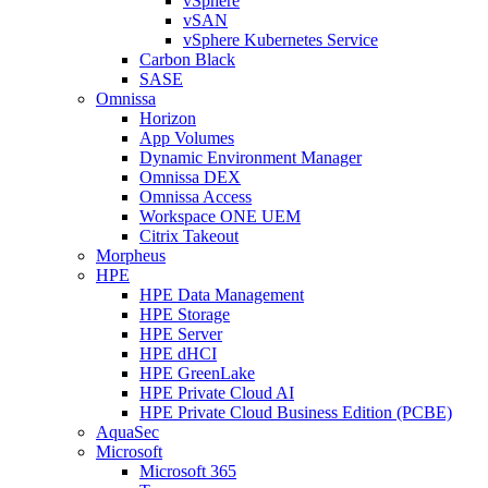
vSphere
vSAN
vSphere Kubernetes Service
Carbon Black
SASE
Omnissa
Horizon
App Volumes
Dynamic Environment Manager
Omnissa DEX
Omnissa Access
Workspace ONE UEM
Citrix Takeout
Morpheus
HPE
HPE Data Management
HPE Storage
HPE Server
HPE dHCI
HPE GreenLake
HPE Private Cloud AI
HPE Private Cloud Business Edition (PCBE)
AquaSec
Microsoft
Microsoft 365