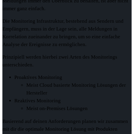
Meldungen immer den Überblick zu behalten, ist aber nicht
immer ganz einfach.
Die Monitoring Infrastruktur, bestehend aus Sendern und
Empfängern, muss in der Lage sein, alle Meldungen in
Korrelation zueinander zu bringen, um so eine einfache
Analyse der Ereignisse zu ermöglichen.
Prinzipiell werden hierbei zwei Arten des Monitorings
unterschieden.
Proaktives Monitoring
Meist Cloud basierte Monitoring Lösungen der
Hersteller
Reaktives Monitoring
Meist on-Premises Lösungen
Basierend auf deinen Anforderungen planen wir zusammen
mit dir die optimale Monitoring Lösung mit Produkten