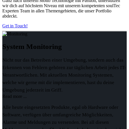
Ganz nach unserem Motto
Technologie mit Passion
, unterstützen
wir dich auf höchstem Niveau mit unserem kompetenten soulTec
Experten Team in allen Themengebieten, die unser Portfolio
abdeckt.
Get in Touch!
System
Monitoring
Nicht nur das Betreiben einer Umgebung, sondern auch das
Erkennen von Fehlern gehören zur täglichen Arbeit jedes IT-
Verantwortlichen. Mit aktuellen Monitoring Systemen,
welche wir gerne mit dir implementieren, hast du deine
Umgebung jederzeit im Griff.
Read more ...
Alle heute eingesetzten Produkte, egal ob Hardware oder
Software, verfügen über umfangreiche Möglichkeiten,
Alarme und Meldungen zu versenden. Bei all diesen