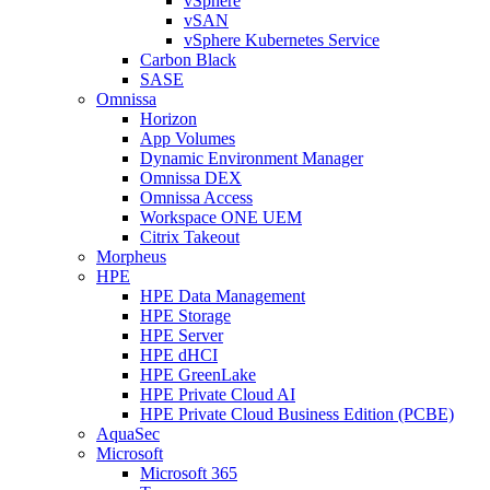
vSphere
vSAN
vSphere Kubernetes Service
Carbon Black
SASE
Omnissa
Horizon
App Volumes
Dynamic Environment Manager
Omnissa DEX
Omnissa Access
Workspace ONE UEM
Citrix Takeout
Morpheus
HPE
HPE Data Management
HPE Storage
HPE Server
HPE dHCI
HPE GreenLake
HPE Private Cloud AI
HPE Private Cloud Business Edition (PCBE)
AquaSec
Microsoft
Microsoft 365