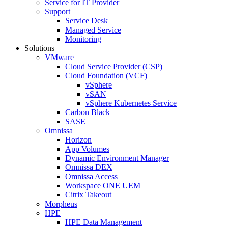
Service for IT Provider
Support
Service Desk
Managed Service
Monitoring
Solutions
VMware
Cloud Service Provider (CSP)
Cloud Foundation (VCF)
vSphere
vSAN
vSphere Kubernetes Service
Carbon Black
SASE
Omnissa
Horizon
App Volumes
Dynamic Environment Manager
Omnissa DEX
Omnissa Access
Workspace ONE UEM
Citrix Takeout
Morpheus
HPE
HPE Data Management