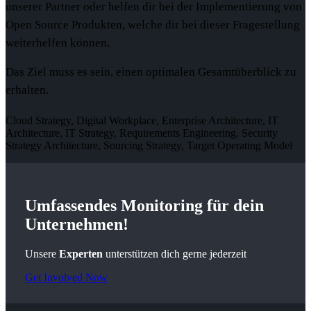
unserer Partner oder helfen dir bei der Implementierung von
Open Source Produkten, welche dir bei dieser Fragestellung
weiterhelfen können.
Das Ziel muss es sein, einen optimalen Gesamtüberblick zu
erhalten.
Cloud Strategy, Digital Workplace, Enterprise Architecture, IT
Architecture, IT Strategy, Requirements Engineering, Security
Strategy Architecture, Sourcing Strategy, Target Operating Model
Umfassendes
Monitoring
für dein
Unternehmen!
Unsere
Experten
unterstützen dich gerne jederzeit
Get Involved Now