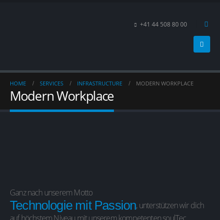
+41 44 508 80 00
HOME
SERVICES
INFRASTRUCTURE
MODERN WORKPLACE
Modern Workplace
Ganz nach unserem Motto
Technologie mit Passion
, unterstützen wir dich
auf höchstem Niveau mit unserem kompetenten soulTec