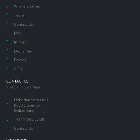
Who is soulTec
Team
Contact Us
Jobs
Imprint
Disclaimer
Privacy
AGB
CONTACT US
Visit us in our office
Ueberlandstrasse 1
8600 Dübendorf
Switzerland
+41 44 508 80 00
Contact Us