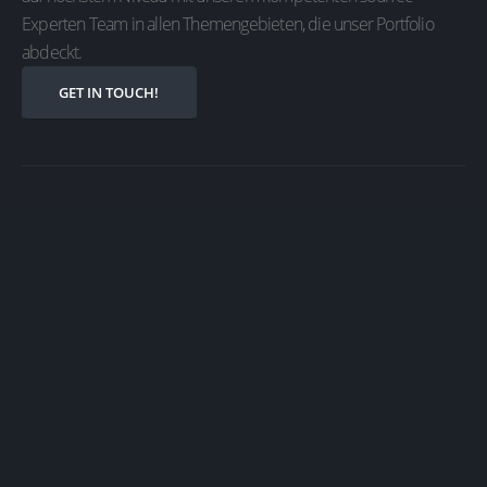
Experten Team in allen Themengebieten, die unser Portfolio
abdeckt.
GET IN TOUCH!
Modern
Workplace
Die Digitalisierung schreitet voran: Neue Trends wie
mobiles Arbeiten, mehr Automatisierung, digitale
Assistenten, Business Intelligence, Internet of
Things, cloud-basierte Services, Virtualisierung,