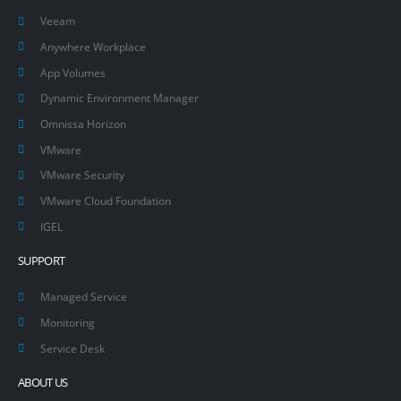
Veeam
Anywhere Workplace
App Volumes
Dynamic Environment Manager
Omnissa Horizon
VMware
VMware Security
VMware Cloud Foundation
IGEL
SUPPORT
Managed Service
Monitoring
Service Desk
ABOUT US