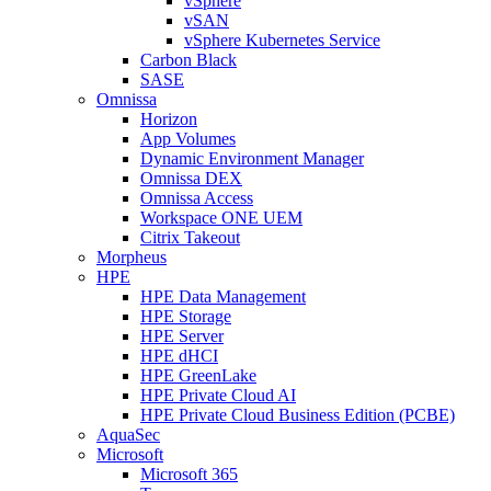
vSphere
vSAN
vSphere Kubernetes Service
Carbon Black
SASE
Omnissa
Horizon
App Volumes
Dynamic Environment Manager
Omnissa DEX
Omnissa Access
Workspace ONE UEM
Citrix Takeout
Morpheus
HPE
HPE Data Management
HPE Storage
HPE Server
HPE dHCI
HPE GreenLake
HPE Private Cloud AI
HPE Private Cloud Business Edition (PCBE)
AquaSec
Microsoft
Microsoft 365