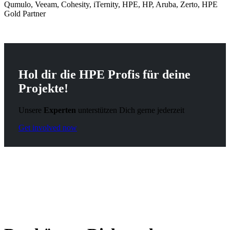
Qumulo
, Veeam,
Cohesity
,
iTernity
, HPE, HP, Aruba,
Z
erto, HPE
Gold Partner
Hol dir die HPE
Profis
für deine
Projekte!
Unsere
Experten
unterstützen Dich gerne jederzeit
Get involved now