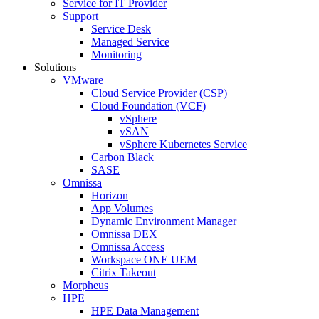
Service for IT Provider
Support
Service Desk
Managed Service
Monitoring
Solutions
VMware
Cloud Service Provider (CSP)
Cloud Foundation (VCF)
vSphere
vSAN
vSphere Kubernetes Service
Carbon Black
SASE
Omnissa
Horizon
App Volumes
Dynamic Environment Manager
Omnissa DEX
Omnissa Access
Workspace ONE UEM
Citrix Takeout
Morpheus
HPE
HPE Data Management