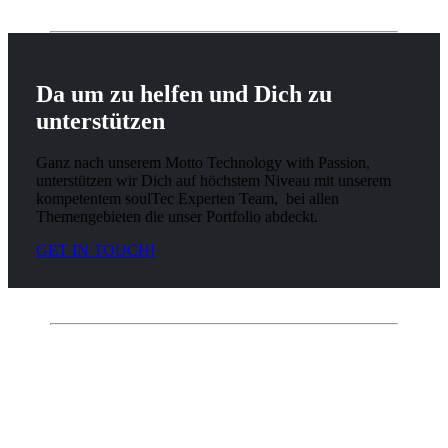
Da um zu helfen und Dich zu
unterstützen
Ganz nach unserem Motto
Technology with Passion
,
unterstützen wir Dich auf höchstem Niveau mit unserem
kompetentem soulTec Experten Team, bei allen
Themengebieten die unser Portfolio abdeckt.
GET IN TOUCH!