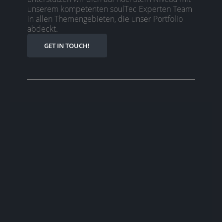
unserem kompetenten soulTec Experten Team
in allen Themengebieten, die unser Portfolio
abdeckt.
GET IN TOUCH!
Requirement
Engineering
Deiner Infrastruktur steht ein Lifecycle
bevor und du sollst die Eckdaten für die
zukünftige Systemlandschaft