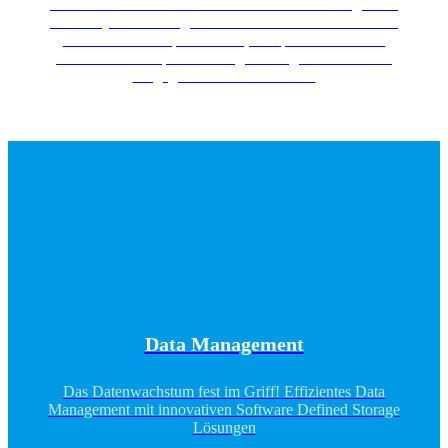
Damit deine Datacenter Infrastruktur über ihren ganzen
Lebenszyklus reibungslos funktioniert und du das volle
Potential ausschöpfen kannst, überprüfen wir deine
Infrastrukturkomponenten regelmässig und validieren
sie gegenüber Best Practices.
Data Management
Das Datenwachstum fest im Griff! Effizientes Data
Management mit innovativen Software Defined Storage
Lösungen