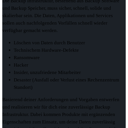
Die Backup Infrastruktur, bestehend aus Backup Software
und Backup Speicher, muss sicher, schnell, solide und
skalierbar sein. Die Daten, Applikationen und Services
sollen auch nachfolgenden Vorfällen schnell wieder
verfügbar gemacht werden.
Löschen von Daten durch Benutzer
Technischem Hardware-Defekte
Ransomware
Hacker
Insider, unzufriedene Mitarbeiter
Desaster (Ausfall oder Verlust eines Rechenzentrum
Standort)
Basierend deiner Anforderungen und Vorgaben entwerfen
und realisieren wir für dich eine zuverlässige Backup
Infrastruktur. Dabei kommen Produkte mit ergänzenden
Eigenschaften zum Einsatz, um deine Daten zuverlässig