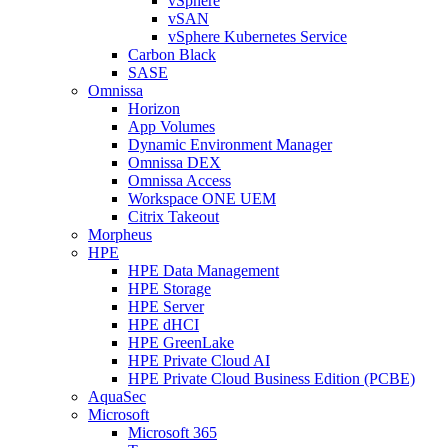
vSphere
vSAN
vSphere Kubernetes Service
Carbon Black
SASE
Omnissa
Horizon
App Volumes
Dynamic Environment Manager
Omnissa DEX
Omnissa Access
Workspace ONE UEM
Citrix Takeout
Morpheus
HPE
HPE Data Management
HPE Storage
HPE Server
HPE dHCI
HPE GreenLake
HPE Private Cloud AI
HPE Private Cloud Business Edition (PCBE)
AquaSec
Microsoft
Microsoft 365