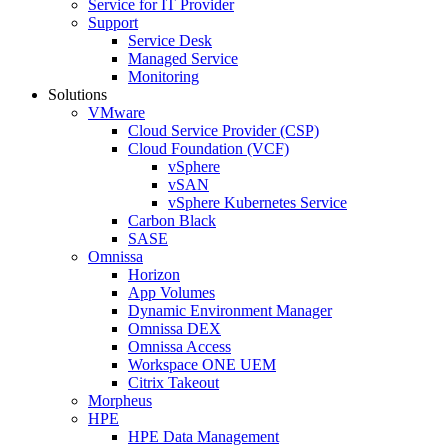
Service for IT Provider
Support
Service Desk
Managed Service
Monitoring
Solutions
VMware
Cloud Service Provider (CSP)
Cloud Foundation (VCF)
vSphere
vSAN
vSphere Kubernetes Service
Carbon Black
SASE
Omnissa
Horizon
App Volumes
Dynamic Environment Manager
Omnissa DEX
Omnissa Access
Workspace ONE UEM
Citrix Takeout
Morpheus
HPE
HPE Data Management