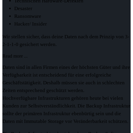
Technischen Hardware-Defekten
Desaster
Ransomware
Hacker/ Insider
Wir stellen sicher, dass deine Daten nach dem Prinzip von 3-
2-1-1-0 gesichert werden.
Read more ...
Daten sind in allen Firmen eines der höchsten Güter und ihre
Verfügbarkeit ist entscheidend für eine erfolgreiche
Geschäftstätigkeit. Deshalb müssen sie auch in schlechten
Zeiten entsprechend geschützt werden.
Hochverfügbare Infrastrukturen gehören heute bei vielen
Kunden zur Selbstverständlichkeit. Die Backup Infrastruktur
sollte der primären Infrastruktur ebenbürtig sein und die
Daten mit Immutable Storage vor Veränderbarkeit schützen.