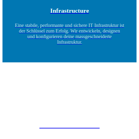
Infrastructure
Eine stabile, performante und sichere IT Infrastruktur ist
der Schlüssel zum Erfolg. Wir entwickeln, designen
und konfigurieren deine massgeschneiderte
Infrastruktur.
Health Check Services