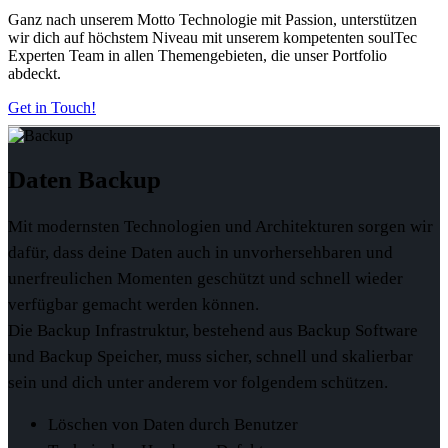
Ganz nach unserem Motto
Technologie mit Passion
, unterstützen
wir dich auf höchstem Niveau mit unserem kompetenten soulTec
Experten Team in allen Themengebieten, die unser Portfolio
abdeckt.
Get in Touch!
Daten
Backup
Mit modernsten Technologien und Architekturen sorgen wir
dafür, dass deine Daten auch in unvorhersehbaren und
unerfreulichen Momenten geschützt und schnell wieder
verfügbar gemacht werden können.
Die Backup Infrastruktur, bestehend aus Backup Software
und Backup Speicher, muss sicher, schnell und skalierbar
sein und dich unter anderem vor folgendem schützen.
Löschen von Daten durch Benutzer