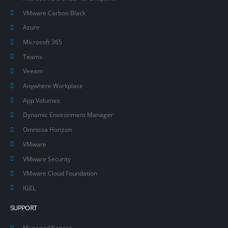
VMware Carbon Black
Azure
Microsoft 365
Teams
Veeam
Anywhere Workplace
App Volumes
Dynamic Environment Manager
Omnissa Horizon
VMware
VMware Security
VMware Cloud Foundation
IGEL
SUPPORT
Managed Service