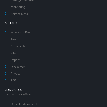
Monitoring
Service Desk
ABOUT US
Who is soulTec
Team
Contact Us
Jobs
Imprint
Disclaimer
Privacy
AGB
CONTACT US
Visit us in our office
Ueberlandstrasse 1