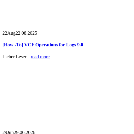
22
Aug
22.08.2025
[How -To] VCF Operations for Logs 9.0
Lieber Leser...
read more
29
Jun
29.06.2026