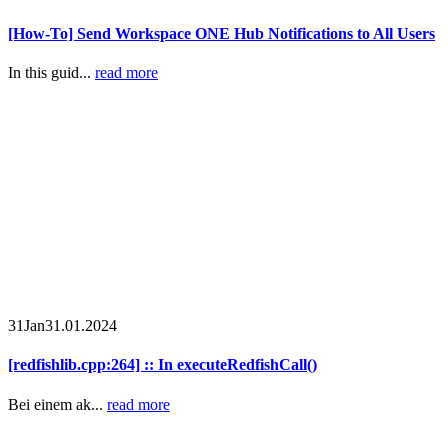
[How-To] Send Workspace ONE Hub Notifications to All Users
In this guid...
read more
31
Jan
31.01.2024
[redfishlib.cpp:264] :: In executeRedfishCall()
Bei einem ak...
read more