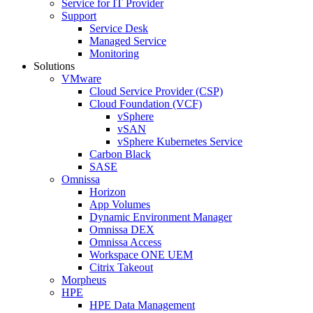
Service for IT Provider
Support
Service Desk
Managed Service
Monitoring
Solutions
VMware
Cloud Service Provider (CSP)
Cloud Foundation (VCF)
vSphere
vSAN
vSphere Kubernetes Service
Carbon Black
SASE
Omnissa
Horizon
App Volumes
Dynamic Environment Manager
Omnissa DEX
Omnissa Access
Workspace ONE UEM
Citrix Takeout
Morpheus
HPE
HPE Data Management