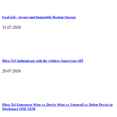
ExaGrid – Secure und Immutable Backup Storage
31.07.2026
[How-To] Authenticate with the vSphere Supervisor API
29.07.2026
[How-To] Enterprise Wipe vs. Device Wipe vs. Unenroll vs. Delete Device in
Workspace ONE UEM