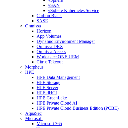
vSphere
vSAN
vSphere Kubernetes Service
Carbon Black
SASE
Omnissa
Horizon
App Volumes
Dynamic Environment Manager
Omnissa DEX
Omnissa Access
Workspace ONE UEM
Citrix Takeout
Morpheus
HPE
HPE Data Management
HPE Storage
HPE Server
HPE dHCI
HPE GreenLake
HPE Private Cloud AI
HPE Private Cloud Business Edition (PCBE)
AquaSec
Microsoft
Microsoft 365