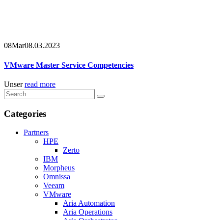
08
Mar
08.03.2023
VMware Master Service Competencies
Unser
read more
Categories
Partners
HPE
Zerto
IBM
Morpheus
Omnissa
Veeam
VMware
Aria Automation
Aria Operations