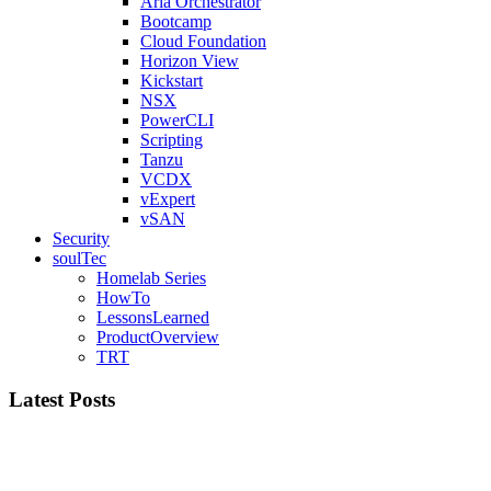
Aria Orchestrator
Bootcamp
Cloud Foundation
Horizon View
Kickstart
NSX
PowerCLI
Scripting
Tanzu
VCDX
vExpert
vSAN
Security
soulTec
Homelab Series
HowTo
LessonsLearned
ProductOverview
TRT
Latest Posts