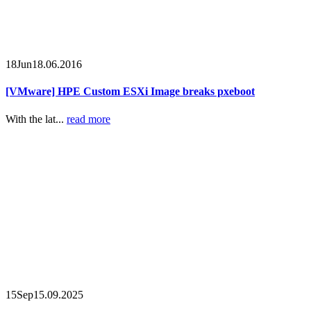
18
Jun
18.06.2016
[VMware] HPE Custom ESXi Image breaks pxeboot
With the lat...
read more
15
Sep
15.09.2025