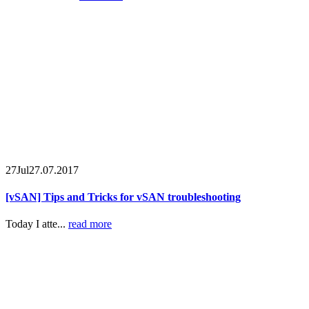
27
Jul
27.07.2017
[vSAN] Tips and Tricks for vSAN troubleshooting
Today I atte...
read more