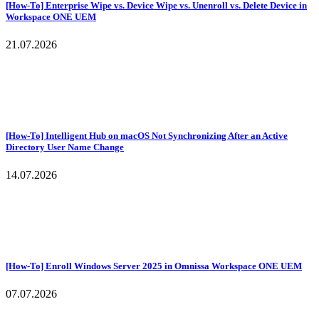
[How-To] Enterprise Wipe vs. Device Wipe vs. Unenroll vs. Delete Device in
Workspace ONE UEM
21.07.2026
[How-To] Intelligent Hub on macOS Not Synchronizing After an Active
Directory User Name Change
14.07.2026
[How-To] Enroll Windows Server 2025 in Omnissa Workspace ONE UEM
07.07.2026