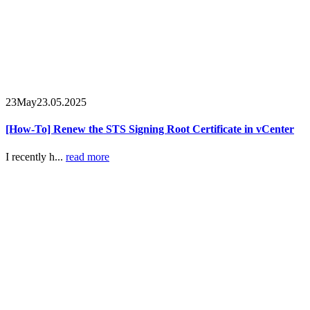
23
May
23.05.2025
[How-To] Renew the STS Signing Root Certificate in vCenter
I recently h...
read more