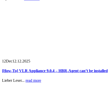
12
Dec
12.12.2025
[How-To] VLR Appliance 9.0.4 – HBR-Agent can’t be installed
Lieber Leser...
read more