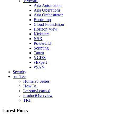
VMware
Aria Automation
Aria Operations
Aria Orchestrator
Bootcamp
Cloud Foundation
Horizon View
Kickstart
NSX
PowerCLI
Scripting
Tanzu
VCDX
vExpert
vSAN
Security
soulTec
Homelab Series
HowTo
LessonsLearned
ProductOverview
TRT
Latest Posts