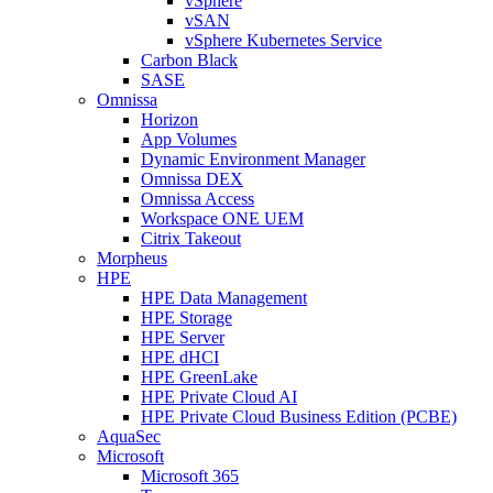
vSphere
vSAN
vSphere Kubernetes Service
Carbon Black
SASE
Omnissa
Horizon
App Volumes
Dynamic Environment Manager
Omnissa DEX
Omnissa Access
Workspace ONE UEM
Citrix Takeout
Morpheus
HPE
HPE Data Management
HPE Storage
HPE Server
HPE dHCI
HPE GreenLake
HPE Private Cloud AI
HPE Private Cloud Business Edition (PCBE)
AquaSec
Microsoft
Microsoft 365