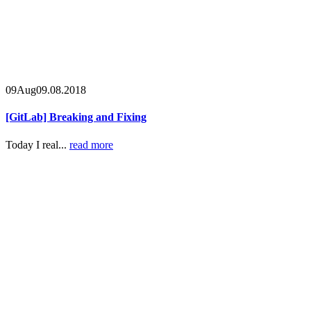
09
Aug
09.08.2018
[GitLab] Breaking and Fixing
Today I real...
read more