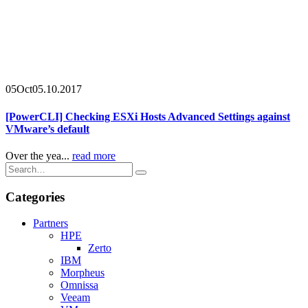
05
Oct
05.10.2017
[PowerCLI] Checking ESXi Hosts Advanced Settings against
VMware’s default
Over the yea...
read more
Categories
Partners
HPE
Zerto
IBM
Morpheus
Omnissa
Veeam