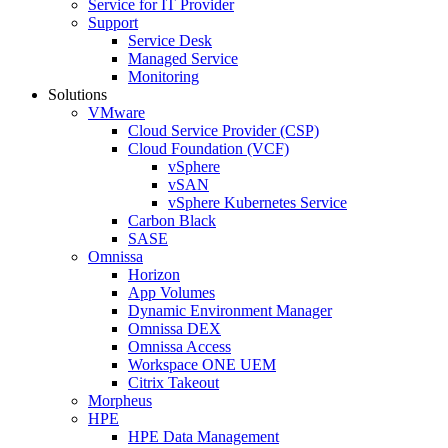
Service for IT Provider
Support
Service Desk
Managed Service
Monitoring
Solutions
VMware
Cloud Service Provider (CSP)
Cloud Foundation (VCF)
vSphere
vSAN
vSphere Kubernetes Service
Carbon Black
SASE
Omnissa
Horizon
App Volumes
Dynamic Environment Manager
Omnissa DEX
Omnissa Access
Workspace ONE UEM
Citrix Takeout
Morpheus
HPE
HPE Data Management