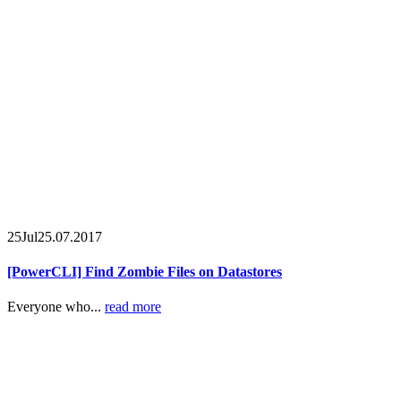
25
Jul
25.07.2017
[PowerCLI] Find Zombie Files on Datastores
Everyone who...
read more