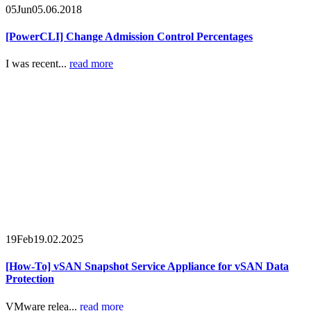
05
Jun
05.06.2018
[PowerCLI] Change Admission Control Percentages
I was recent...
read more
19
Feb
19.02.2025
[How-To] vSAN Snapshot Service Appliance for vSAN Data
Protection
VMware relea...
read more