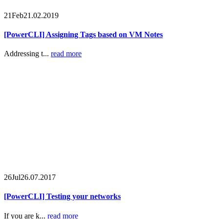
21
Feb
21.02.2019
[PowerCLI] Assigning Tags based on VM Notes
Addressing t...
read more
26
Jul
26.07.2017
[PowerCLI] Testing your networks
If you are k...
read more