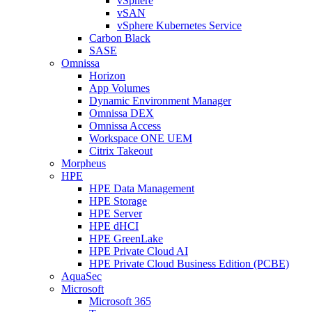
vSphere
vSAN
vSphere Kubernetes Service
Carbon Black
SASE
Omnissa
Horizon
App Volumes
Dynamic Environment Manager
Omnissa DEX
Omnissa Access
Workspace ONE UEM
Citrix Takeout
Morpheus
HPE
HPE Data Management
HPE Storage
HPE Server
HPE dHCI
HPE GreenLake
HPE Private Cloud AI
HPE Private Cloud Business Edition (PCBE)
AquaSec
Microsoft
Microsoft 365