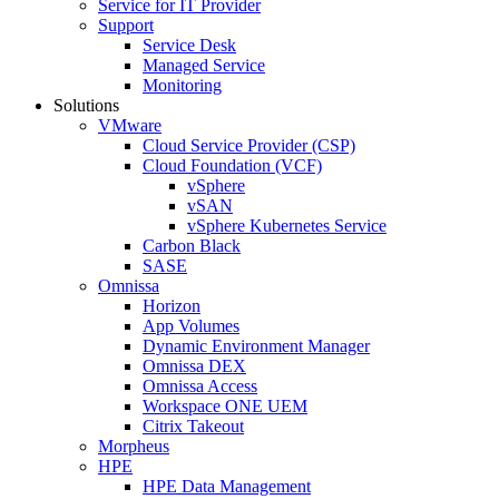
Service for IT Provider
Support
Service Desk
Managed Service
Monitoring
Solutions
VMware
Cloud Service Provider (CSP)
Cloud Foundation (VCF)
vSphere
vSAN
vSphere Kubernetes Service
Carbon Black
SASE
Omnissa
Horizon
App Volumes
Dynamic Environment Manager
Omnissa DEX
Omnissa Access
Workspace ONE UEM
Citrix Takeout
Morpheus
HPE
HPE Data Management