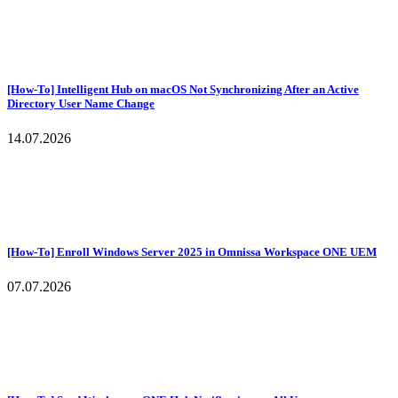
[How-To] Intelligent Hub on macOS Not Synchronizing After an Active
Directory User Name Change
14.07.2026
[How-To] Enroll Windows Server 2025 in Omnissa Workspace ONE UEM
07.07.2026