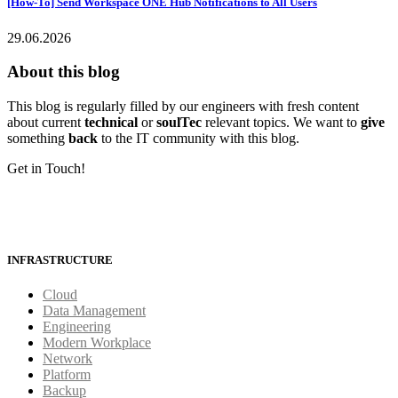
[How-To] Send Workspace ONE Hub Notifications to All Users
29.06.2026
About this blog
This blog is regularly filled by our engineers with fresh content
about current
technical
or
soulTec
relevant topics. We want to
give
something
back
to the IT community with this blog.
Get in Touch!
INFRASTRUCTURE
Cloud
Data Management
Engineering
Modern Workplace
Network
Platform
Backup