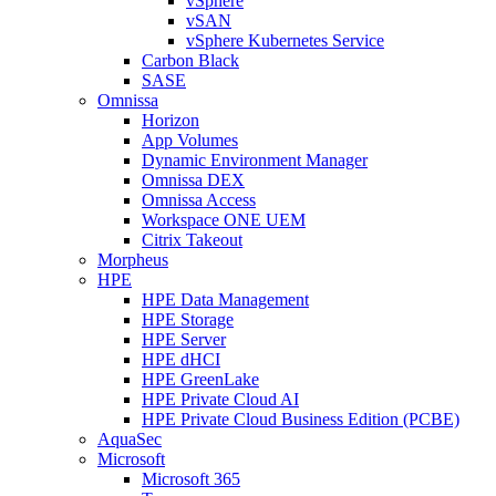
vSphere
vSAN
vSphere Kubernetes Service
Carbon Black
SASE
Omnissa
Horizon
App Volumes
Dynamic Environment Manager
Omnissa DEX
Omnissa Access
Workspace ONE UEM
Citrix Takeout
Morpheus
HPE
HPE Data Management
HPE Storage
HPE Server
HPE dHCI
HPE GreenLake
HPE Private Cloud AI
HPE Private Cloud Business Edition (PCBE)
AquaSec
Microsoft
Microsoft 365