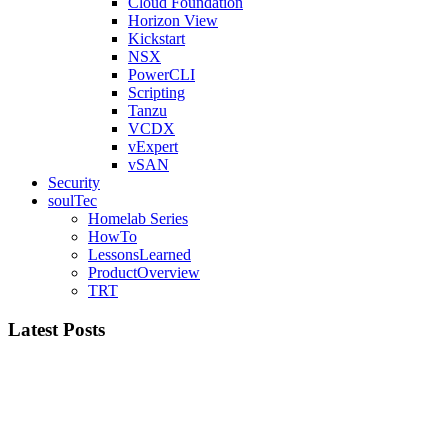
Cloud Foundation
Horizon View
Kickstart
NSX
PowerCLI
Scripting
Tanzu
VCDX
vExpert
vSAN
Security
soulTec
Homelab Series
HowTo
LessonsLearned
ProductOverview
TRT
Latest Posts