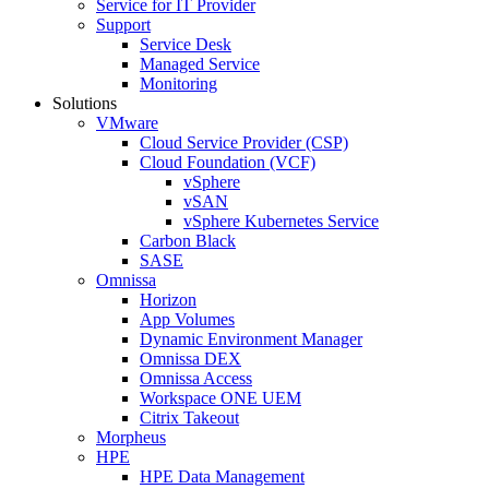
Service for IT Provider
Support
Service Desk
Managed Service
Monitoring
Solutions
VMware
Cloud Service Provider (CSP)
Cloud Foundation (VCF)
vSphere
vSAN
vSphere Kubernetes Service
Carbon Black
SASE
Omnissa
Horizon
App Volumes
Dynamic Environment Manager
Omnissa DEX
Omnissa Access
Workspace ONE UEM
Citrix Takeout
Morpheus
HPE
HPE Data Management