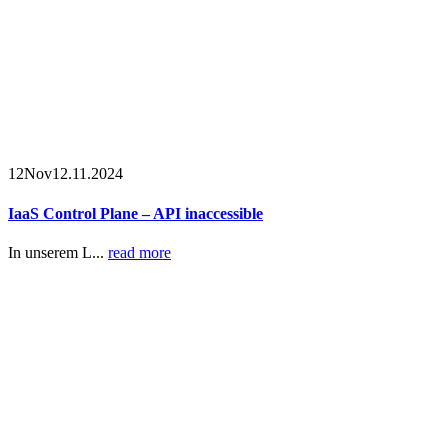
12
Nov
12.11.2024
IaaS Control Plane – API inaccessible
In unserem L...
read more