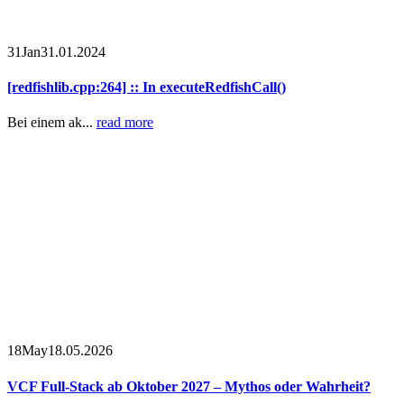
31
Jan
31.01.2024
[redfishlib.cpp:264] :: In executeRedfishCall()
Bei einem ak...
read more
18
May
18.05.2026
VCF Full-Stack ab Oktober 2027 – Mythos oder Wahrheit?