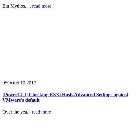
Ein Mythos, ...
read more
05
Oct
05.10.2017
[PowerCLI] Checking ESXi Hosts Advanced Settings against
VMware’s default
Over the yea...
read more